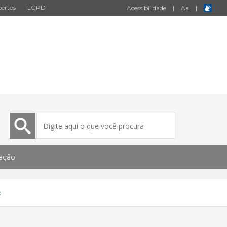
ertos
LGPD
Acessibilidade
|
A
a
|
tação
c