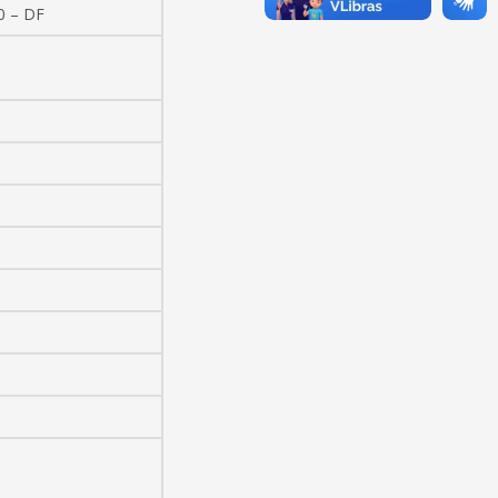
0 – DF