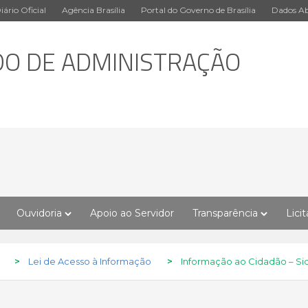
iário Oficial
Agência Brasília
Portal do Governo de Brasília
Dados Ab
DO DE ADMINISTRAÇÃO
Ouvidoria
Apoio ao Servidor
Transparência
Lici
>
Lei de Acesso à Informação
>
Informação ao Cidadão – Si