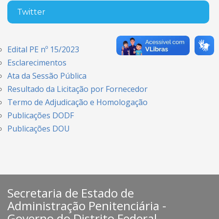
Twitter
Edital PE nº 15/2023
Esclarecimentos
Ata da Sessão Pública
Resultado da Licitação por Fornecedor
Termo de Adjudicação e Homologação
Publicações DODF
Publicações DOU
Secretaria de Estado de
Administração Penitenciária -
Governo do Distrito Federal