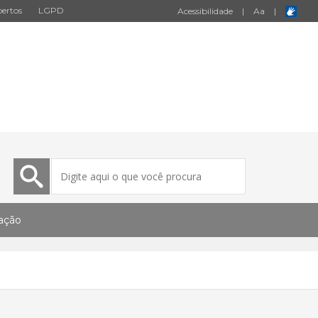
ertos
LGPD
Acessibilidade
|
A
a
|
tação