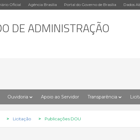
iário Oficial
Agência Brasília
Portal do Governo de Brasília
Dados Ab
DO DE ADMINISTRAÇÃO
Ouvidoria
Apoio ao Servidor
Transparência
Lici
>
Licitação
>
Publicações DOU