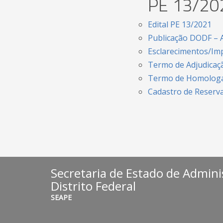
PE 13/20
Edital PE 13/2021
Publicação DODF – 
Esclarecimentos/I
Termo de Adjudicaç
Termo de Homolog
Cadastro de Reserv
Secretaria de Estado de Admini
Distrito Federal
SEAPE