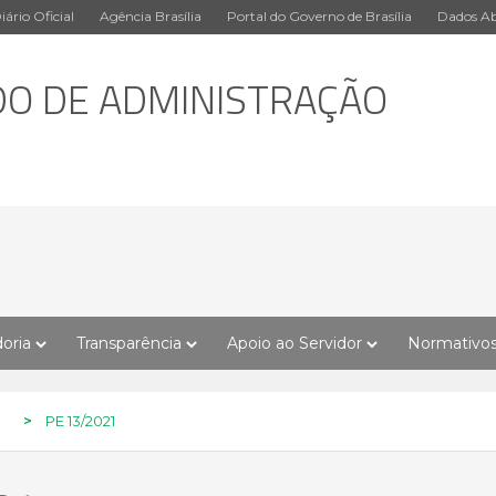
iário Oficial
Agência Brasília
Portal do Governo de Brasília
Dados Ab
DO DE ADMINISTRAÇÃO
oria
Transparência
Apoio ao Servidor
Normativo
>
PE 13/2021