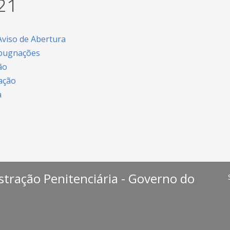
21
Aviso de Abertura
mpugnações
ão
ação
a
stração Penitenciária - Governo do