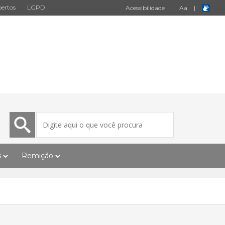
ertos
LGPD
Acessibilidade
|
A
a
|
s
Remição