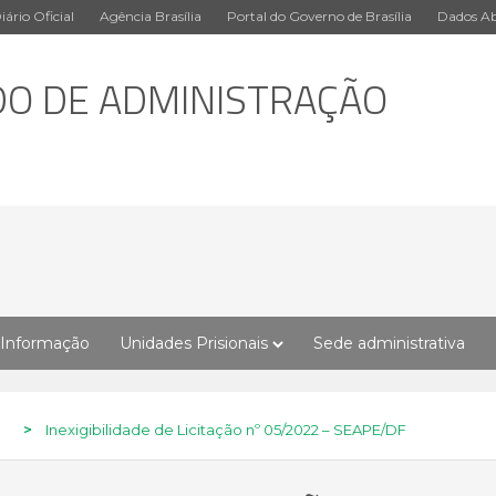
iário Oficial
Agência Brasília
Portal do Governo de Brasília
Dados Ab
DO DE ADMINISTRAÇÃO
 Informação
Unidades Prisionais
Sede administrativa
>
Inexigibilidade de Licitação nº 05/2022 – SEAPE/DF