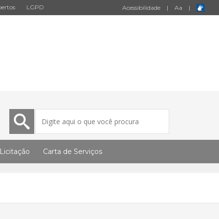
ertos
LGPD
Acessibilidade
|
A
a
|
Licitação
Carta de Serviços