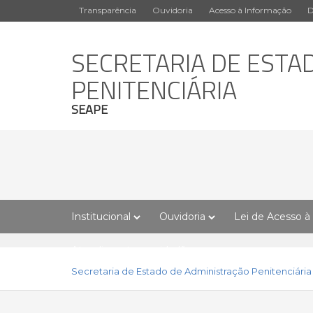
Transparência
Ouvidoria
Acesso à Informação
D
SECRETARIA DE ESTA
PENITENCIÁRIA
SEAPE
Institucional
Ouvidoria
Lei de Acesso à
Atendimento ao cidadão
Secretaria de Estado de Administração Penitenciária