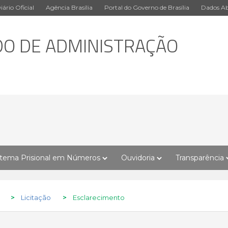
iário Oficial
Agência Brasília
Portal do Governo de Brasília
Dados Ab
DO DE ADMINISTRAÇÃO
stema Prisional em Números
Ouvidoria
Transparência
>
Licitação
>
Esclarecimento