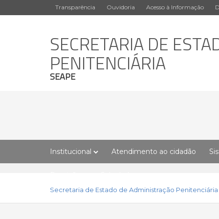
Transparência
Ouvidoria
Acesso à Informação
D
SECRETARIA DE ESTA
PENITENCIÁRIA
SEAPE
Institucional
Atendimento ao cidadão
Si
Remição
Sala de Imprensa
Secretaria de Estado de Administração Penitenciária