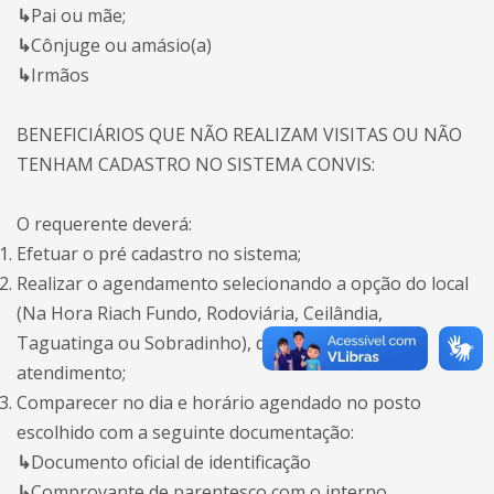
↳
Pai ou mãe;
↳
Cônjuge ou amásio(a)
↳
Irmãos
BENEFICIÁRIOS QUE NÃO REALIZAM VISITAS OU NÃO
TENHAM CADASTRO NO SISTEMA CONVIS:
O requerente deverá:
Efetuar o pré cadastro no sistema;
Realizar o agendamento selecionando a opção do local
(Na Hora Riach Fundo, Rodoviária, Ceilândia,
Taguatinga ou Sobradinho), dia e horário para
atendimento;
Comparecer no dia e horário agendado no posto
escolhido com a seguinte documentação:
↳
Documento oficial de identificação
↳
Comprovante de parentesco com o interno.