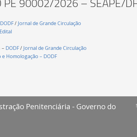
O PE 90002/2026 – SEAPE/D
DODF
/
Jornal de Grande Circulação
dital
a –
DODF
/
Jornal de Grande Circulação
ão e Homologação – DODF
stração Penitenciária - Governo do