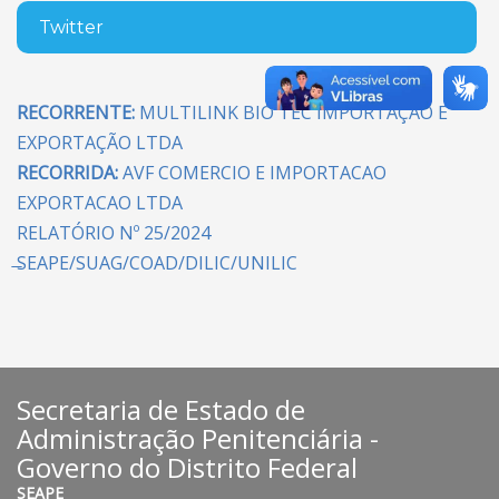
Twitter
RECORRENTE:
MULTILINK BIO TEC IMPORTAÇÃO E
EXPORTAÇÃO LTDA
RECORRIDA:
AVF COMERCIO E IMPORTACAO
EXPORTACAO LTDA
RELATÓRIO Nº 25/2024
̶SEAPE/SUAG/COAD/DILIC/UNILIC
Secretaria de Estado de
Administração Penitenciária -
Governo do Distrito Federal
SEAPE