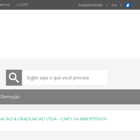
ertos
LGPD
Acessibilidade
|
A
a
|
Remição
ACAO & GRADUACAO LTDA – CNPJ. 04.688.977/0001-