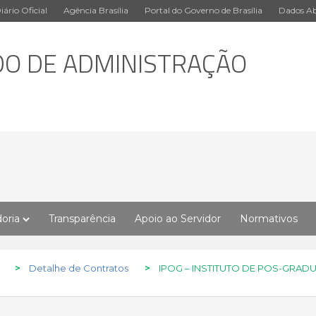
iário Oficial
Agência Brasília
Portal do Governo de Brasília
Dados Ab
DO DE ADMINISTRAÇÃO
oria
Transparência
Apoio ao Servidor
Normativos
>
Detalhe de Contratos
>
IPOG – INSTITUTO DE POS-GRADU