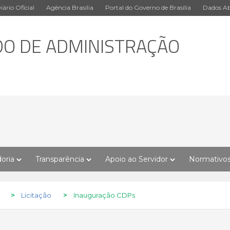
iário Oficial
Agência Brasília
Portal do Governo de Brasília
Dados Ab
DO DE ADMINISTRAÇÃO
oria
Transparência
Apoio ao Servidor
Normativo
>
Licitação
>
Inauguração CDPs