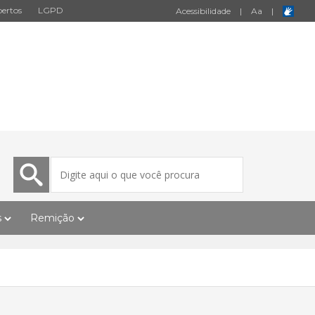
ertos
LGPD
Acessibilidade
|
A
a
|
s
Remição